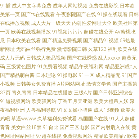
91插
成人中文字幕免费
成年人网站视频
免费在线影院
日本欧
美第一页
国产ts在线观看
午夜影院国产在线
91操在线观看
日韩
在线播放视频
成人大片一级天天
内射性爱网址大全
欧美社区第
一页
欧美在线视频播放
91视频污污污
超碰在线公开
AV蜜桃吃
瓜
日本欧美在线看
国产精选免费视频
国产精品91视频
69热最
新网址
无码白丝强行免费
激情影院日韩
久草123
福利欧美在线
成人片无码
日韩成人极品视频
国产在线诱惑
乱人xxxxx
超黄无
码
三级黄色图片
91免费看视频
精品午夜福利网
精品亚洲成a人
国产精品萌白酱
日本理论
91操电影
91一区
成人精品无
91国产
小视频
日韩美女免费直播
A片网站网址
激情文学色
国产主播第
37页
青久青青
日本精品在线播放
三级A片
国产日韩亚洲综合
91短视频网站
欧美骚网站
丁香五月天亚洲
欧美大粗吊人妖
深
夜福利亚洲
人兽福利导航
91叉叉操小骚逼
成人18视频
欧美大
鸡吧
草逼wwww
久草福利免费试看
岛国国产在线
91人人超碰
青青
美女白丝18禁
91肏比
国产三区电影
国产内射后入在线
黄
色网址网站网址
97超在线视
免费视频网站
精品欧美精品v
欧美