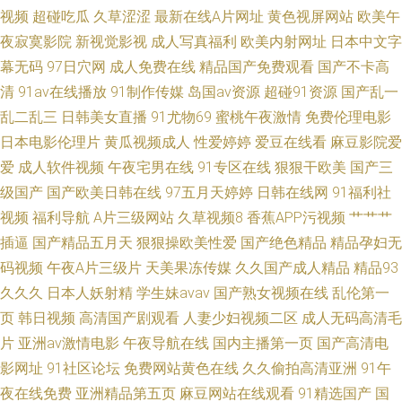
色视频下载 久久嫩草精品视频影院 欧美亚洲私人 深爱五月天激情 日日夜夜
视频
超碰吃瓜
久草涩涩
最新在线A片网址
黄色视屏网站
欧美午
夜寂寞影院
新视觉影视
成人写真福利
欧美内射网址
日本中文字
內射 人妖网站 欧美一区二区免费人妻 欧美视频在线直播 香蕉视频下载黄 91
幕无码
97日穴网
成人免费在线
精品国产免费观看
国产不卡高
清
91av在线播放
91制作传媒
岛国av资源
超碰91资源
国产乱一
超碰在线五月 91网站免费123 91视频网站男女 91社抖音在线 91蜜桃短视频
乱二乱三
日韩美女直播
91尤物69
蜜桃午夜激情
免费伦理电影
91九色海角社区 91黑丝后入 91福利群 91成人看片
日本电影伦理片
黄瓜视频成人
性爱婷婷
爱豆在线看
麻豆影院爱
爱
成人软件视频
午夜宅男在线
91专区在线
狠狠干欧美
国产三
级国产
国产欧美日韩在线
97五月天婷婷
日韩在线网
91福利社
视频
福利导航
A片三级网站
久草视频8
香蕉APP污视频
艹艹艹
插逼
国产精品五月天
狠狠操欧美性爱
国产绝色精品
精品孕妇无
码视频
午夜A片三级片
天美果冻传媒
久久国产成人精品
精品93
久久久
日本人妖射精
学生妹avav
国产熟女视频在线
乱伦第一
页
韩日视频
高清国产剧观看
人妻少妇视频二区
成人无码高清毛
片
亚洲av激情电影
午夜导航在线
国内主播第一页
国产高清电
影网址
91社区论坛
免费网站黄色在线
久久偷拍高清亚洲
91午
夜在线免费
亚洲精品第五页
麻豆网站在线观看
91精选国产
国