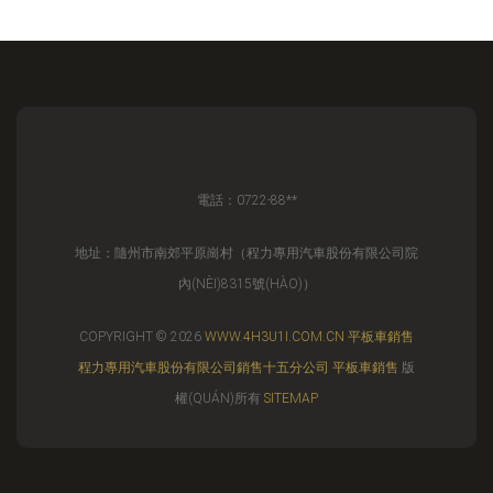
電話：0722-88**
地址：隨州市南郊平原崗村（程力專用汽車股份有限公司院
內(NÈI)8315號(HÀO)）
COPYRIGHT © 2026
WWW.4H3U1I.COM.CN
平板車銷售
程力專用汽車股份有限公司銷售十五分公司
平板車銷售
版
權(QUÁN)所有
SITEMAP