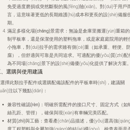
免受過度磨損或突然斷裂的風(fēng)險(xiǎn)。對(duì)于用戶
言，這意味著更低的長期維護(hù)成本和更長的設(shè)備服
期。
滿足多樣化場(chǎng)景需求
：無論是倉庫里搬運(yùn)重箱
制平板車，還是保潔使用的塑料拖車，或是家庭庭院用的輕
小拖車，對(duì)拉手的需求雖有側(cè)重（如承重、輕便、
腐），但舒適與可靠是共同追求。可適配的優(yōu)質(zhì)配
為不同場(chǎng)景下的設(shè)備優(yōu)化提供了解決方案
三、選購與使用建議
選擇此類拉手配件或選購配備該配件的平板車時(shí)，建議關
guān)注以下幾點(diǎn)：
兼容性確認(rèn)
：明確所需配件的接口尺寸、固定方式（如
絲孔距、管徑），確保與現(xiàn)有車輛完美匹配。
材質(zhì)與工藝
：查看產(chǎn)品描述，優(yōu)選高強(qiáng
度工程塑料與金屬加強(qiáng)的結(jié)構(gòu)。檢查表面是