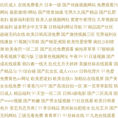
社区成人
在线免费看片
日本一级
国产传媒视频网站
免费观看污
网站
最新激情h网站
国产喷浆抽搐
宅男久久国产精品
国产乱肥
老妇
最新福利影院
欧美人妖视频网站
窝窝午夜理论
久草视频深
夜福利
波多野步中文字幕
日韩福利网址导航
91精品国产社区
超碰无码在线
欧美日韩高清免费
国产激情视频三区
宅男福利在
线播放
91视频污导航
国产啪亚洲国
欧美性爱密臀
疯狂少妇喷
潮
欧美肏屄一区二区
国产乱伦免费观看
偷拍草草草
97狠狠插
香蕉视频下载污版
三级黄色视频网址
午夜99
91日逼视频
国产
成在线观看
萌白酱一线天
乱伦五月天婷婷
美腿丝袜在线观看
国
产精品3p
91综合碰
国产乱女乱
成人xxxxx
日韩伦理片
91色爱
免费黄色av网址
欧美肥老妇
欧美在线tv
加勒比在线视屏
国产美
女在线免费
91香蕉污APP
国产高清自拍一区
第一页草草影院
韩
日成人
精品福利
91天堂一区二区
日韩a级电影
国产二区高清
国
产www视频
国产粉嫩
国产男女猛视频
91社在线看
欧美日韩黄
色片
变态另态另类2
91李宗精品
黑丝袜自慰喷水
乱伦五月
国产
无码网站
三级无毒免费
青青草51
91丝袜在线
91九色在线观看