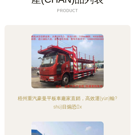
PRODUCT
梧州重汽豪曼平板車廠家直銷，高效運(yùn)輸?
shù)目煽恐x