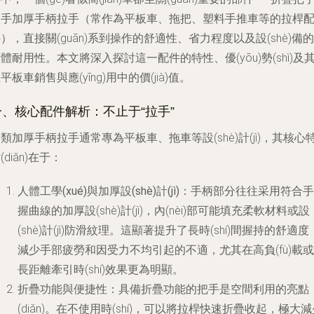
扶手加厚手柄拉手（常作為平板車、拖把、塑料手推車等的拉桿
），直接關(guān)系到操作的舒適性、省力程度以及設(shè)備的
體耐用性。本文將深入探討這一配件的特性、優(yōu)勢(shì)及
平板車銷售與應(yīng)用中的價(jià)值。
一、核心配件解析：不止于“拉手”
類加厚手柄拉手通常專為平板車、拖車等設(shè)計(jì)，其核心
(diǎn)在于：
人體工學(xué)與加厚設(shè)計(jì)
：手柄部分往往采用符合手
握曲線的加厚設(shè)計(jì)，內(nèi)部可能填充柔軟材料或設
(shè)計(jì)防滑紋理。這顯著提升了長時(shí)間握持的舒適度
減少手部疲勞和因受力不均引起的不適，尤其在高負(fù)載或
長距離牽引時(shí)效果更為明顯。
折疊功能與便捷性
：具備折疊功能的把手是空間利用的亮點
(diǎn)。在不使用時(shí)，可以將拉桿快速折疊收起，極大