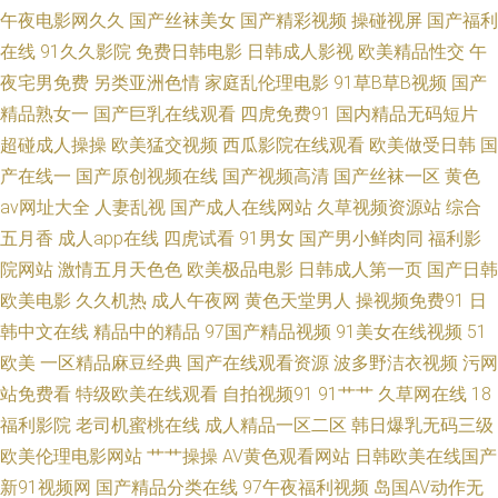
午夜电影网久久
国产丝袜美女
国产精彩视频
操碰视屏
国产福利
在线
91久久影院
免费日韩电影
日韩成人影视
欧美精品性交
午
成人日韩理论在线 欧韩A片 影音先锋中文AV 91入口在线观看 韩国操b伦理片
夜宅男免费
另类亚洲色情
家庭乱伦理电影
91草B草B视频
国产
日韩精品导航 亚洲瑟热 91官网 91主站色色 麻豆九十一看片 性欧美69导航
精品熟女一
国产巨乳在线观看
四虎免费91
国内精品无码短片
超碰成人操操
欧美猛交视频
西瓜影院在线观看
欧美做受日韩
国
91色摸鱼 超碰www 老司机福利3区 在线观看片a不卡 91熊貓 国产一区色呦
产在线一
国产原创视频在线
国产视频高清
国产丝袜一区
黄色
av网址大全
人妻乱视
国产成人在线网站
久草视频资源站
综合
呦呦 日韩无码精品AⅤ 91极品尤物蜜桃视频 大香蕉视频操啪 老湿福午夜 五
五月香
成人app在线
四虎试看
91男女
国产男小鲜肉同
福利影
院网站
激情五月天色色
欧美极品电影
日韩成人第一页
国产日韩
月天婷婷综合社区网 岛国三级网站在线观看 欧美国产欧美人成 51福利导航
欧美电影
久久机热
成人午夜网
黄色天堂男人
操视频免费91
日
韩中文在线
精品中的精品
97国产精品视频
91美女在线视频
51
九九精品免费观看入口 男人的资源站 91海角社区视频 91豆花自拍社区 天美
欧美
一区精品麻豆经典
国产在线观看资源
波多野洁衣视频
污网
mv天美 日韩精品A片 伊人av在线 午夜成人精品福利 国产探花片 一区欧美操
站免费看
特级欧美在线观看
自拍视频91
91艹艹
久草网在线
18
福利影院
老司机蜜桃在线
成人精品一区二区
韩日爆乳无码三级
逼 av黄色片网址大全 草豆网资源福利 大香蕉热 精品亚洲日韩色欲专区 操逼
欧美伦理电影网站
艹艹操操
AV黄色观看网站
日韩欧美在线国产
新91视频网
国产精品分类在线
97午夜福利视频
岛国AV动作无
色播 国产精品一二三在线 精品国产综合夜夜海 天天操欧美 后入高跟国产自