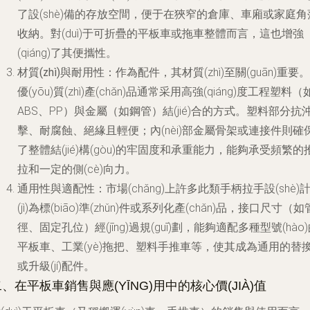
了設(shè)備的存放空間，便于在狹窄的倉庫、車廂或家庭角
收納。對(duì)于可折疊的平板車或拖車整體而言，這也增強
(qiáng)了其便攜性。
材質(zhì)與耐用性
：作為配件，其材質(zhì)至關(guān)重要。
優(yōu)質(zhì)產(chǎn)品通常采用高強(qiáng)度工程塑料（
ABS、PP）與金屬（如鋼管）結(jié)合的方式。塑料部分抗
擊、耐腐蝕、絕緣且輕便；內(nèi)部金屬骨架或連接件則確
了整體結(jié)構(gòu)的牢固度和承重能力，能夠承受頻繁的
拉和一定的側(cè)向力。
通用性與適配性
：市場(chǎng)上許多此類手柄拉手設(shè)
(jì)為標(biāo)準(zhǔn)件或系列化產(chǎn)品，接口尺寸（如
徑、固定孔位）經(jīng)過規(guī)劃，能夠適配多種型號(hào
平板車、工業(yè)拖把、塑料手推車等，使其成為通用的替
或升級(jí)配件。
、在平板車銷售與應(YĪNG)用中的核心價(JIÀ)值