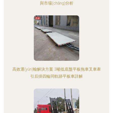
與市場(chǎng)分析
高效運(yùn)輸解決方案 3噸低底盤平板拖車叉車牽
引后掛四輪同軌跡平板車詳解