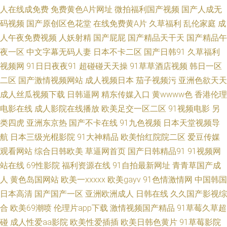
人在线成免费
免费黄色A片网址
微拍福利国产视频
国产人成无
码视频
国产原创区色花堂
在线免费黄A片
久草福利
乱伦家庭
成
妻AV 91人人超碰欧美 www欧没美 户外肏屄视频 欧美人成电影在线一区 91
人午夜免费视频
人妖射精
国产屁屁
国产精品天干天
国产精品午
看淫黄大片 超碰97在线观看99 九九精在线 日韩人妻tst 夜趣91福利社 91秀
夜一区
中文字幕无码人妻
日本不卡二区
国产日韩91
久草福利
视频网
91日日夜夜91
超碰碰天天操
91草草酒店视频
韩日一区
秀秀视频 国产精品a久久 男女押窉黄色影视 午夜麻豆精品一二三 91午夜黄
二区
国产激情视频网站
成人视频日本
茄子视频污
亚洲色欲天天
成人丝瓜视频下载
日韩逼网
精东传媒入口
黄wwww色
香港伦理
色影院 国产AV资源站 麻豆九一天美 日韩有骂码中文字幕 91老熟妇 草逼网站
电影在线
成人影院在线播放
欧美足交一区二区
91视频电影
另
类四虎
亚洲东京热
国产不卡在线
91九色视频
日本天堂视频导
久久激情一区 色97人妻露脸在线 91密臀 豆花吃瓜成人 久久艹一本 日韩美女
航
日本三级光棍影院
91大神精品
欧美怡红院院二区
爱豆传媒
网站 一区二区熟女欧美 91资源在线观看视频 久久99性爱 日韩精品三级AV
观看网站
综合日韩欧美
草逼网首页
国产日韩精品91
91视频网
站在线
69性影院
福利资源在线
91自拍最新网址
青青草国产成
亚洲网站黄 91麻豆蜜桃 国产40页 欧美熟女二区 不卡影院老女人 玖玖re+精
人
黄色岛国网站
欧美一xxxxx
欧美gayv
91色情激情网
中国韩国
日本高清
国产国产一区
亚洲欧洲成人
日韩在线
久久国产影视综
品 91成全免费看 91颜射 丰满熟妇大乳丰满做爰 欧美黑人视频 午夜成人精品
合
欧美69潮喷
伦理片app下载
激情视频国产精品
91草莓久草超
碰
成人性爱aa影院
欧美性爱插插
欧美日韩色黄片
91草莓影院
福利 AV123在线导航 精东自拍 人妻一卡二卡三卡 91大神视频在线播放网站