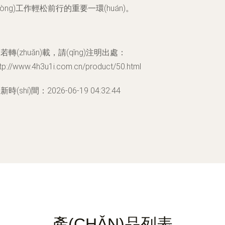
dòng)工作輕松前行的重要一環(huán)。
若轉(zhuǎn)載，請(qǐng)注明出處：
tp://www.4h3u1i.com.cn/product/50.html
新時(shí)間：2026-06-19 04:32:44
產(CHǍN)品列表