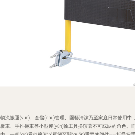
物流搬運(yùn)、倉儲(chǔ)管理、園藝清潔乃至家庭日常使用中
板車、手推拖車等小型運(yùn)輸工具扮演著不可或缺的角色。
中，一個(gè)看似簡(jiǎn)單卻至關(guān)重要的部件——折疊把