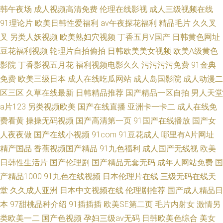
韩午夜场
成人视频高清免费
伦理在线影视
成人三级视频在线
91理论片
欧美日韩性爱福利
av午夜探花福利
精品毛片
久久叉
叉
另类人妖视频
欧美熟妇穴视频
丁香五月V国产
日韩黄色网址
豆花福利视频
轮理片自拍偷拍
日韩欧美美女视频
欧美A级黄色
影院
丁香影视五月花
福利视频电影久久
污污污污免费
91金典
免费
欧美三级日本
成人在线吃瓜网站
成人岛国影院
成人动漫二
区三区
久草在线最新
日韩精品推荐
国产精品一区自拍
男人天堂
a片123
另类视频欧美
国产在线直播
亚洲卡一卡二
成人在线免
费看黄
操操无码视频
国产高清第一页
91国产在线播放
国产女
人夜夜做
国产在线小视频
91com
91豆花成人
哪里有A片网址
精产国品
香蕉视频国产精品
91九色福利
成人国产无线视
欧美
日韩性生活片
国产伦理剧
国产精品无套无码
成年人网站免费
国
产精品1000
91九色在线视频
日本伦理片在线
三级无码在线天
堂
久久成人亚洲
日本中文视频在线
伦理剧推荐
国产成人精品日
本
97甜桃品种介绍
91插插插
欧美SE第二页
毛片内射女
激情另
类欧美一二
国产色视频
孕妇三级av无码
日韩欧美色综合
美女