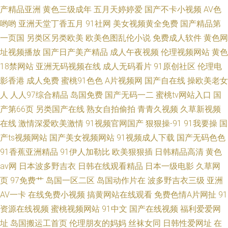
产精品亚洲
黄色三级成年
五月天婷婷爱
国产不卡小视频
AV色
哟哟
亚洲天堂丁香五月
91社网
美女视频黄全免费
国产精品第
一页国
另类区另类欧美
欧美色图乱伦小说
免费成人软件
黄色网
址视频播放
国产日产美产精品
成人午夜视频
伦理视频网站
黄色
18禁网站
亚洲无码视频在线
成人无码看片
91原创社区
伦理电
影香港
成人免费
蜜桃91色色
A片视频网
国产自在线
操欧美老女
人
人人97综合精品
岛国免费
国产无码一二
蜜桃tv网站入口
国
产第66页
另类国产在线
熟女自拍偷拍
青青久视频
久草新视频
在线
激情深爱欧美激情
91视频官网国产
狠狠操-91
91我要操
国
产ts视频网站
国产美女视频网站
91视频成人下载
国产无码色色
91香蕉亚洲精品
91伊人加勒比
欧美狠狠插
日韩精品高清
黄色
av网
日本波多野吉衣
日韩在线观看精品
日本一级电影
久草网
页
97免费艹
岛国一区二区
岛国动作片在
波多野吉衣三级
亚洲
AV一卡
在线免费小视频
搞黄网站在线观看
免费色情A片网扯
91
资源在线视频
蜜桃视频网站
91中文
国产在线视频
福利爱爱网
址
岛国搬运工首页
伦理朋友的妈妈
丝袜女同
日韩性爱网址
在