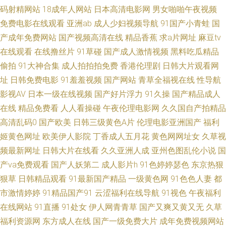
色妞干网免费视频网站 青青草原在线伊人 91爱爱官方网 91国产福利在线视
码射精网站
18成年人网站
日本高清电影网
男女啪啪午夜视频
免费电影在线观看
亚洲ab
成人少妇视频导航
91国产小青蛙
国
频 91福利社区 91av丝袜喷水 亚洲av先锋资源 日韩无码中文福利 日韩2p 五
产成年免费网站
国产视频高清在线
精品香蕉
求a片网址
麻豆tv
在线观看
在线撸丝片
91草碰
国产成人激情视频
黑料吃瓜精品
月六月婷婷福利 91狼友在线播放 福利二区视频 91妻人人爽人人看片 四虎肏
偷拍
91大神合集
成人拍拍拍免费
香港伦理剧
日韩大片观看网
屄网 91伊人 爱福利91微拍 国产精品自拍中文 黄色仓库成人 国产精品成 日
址
日韩免费电影
91羞羞视频
国产网站
青草全福视在线
性导航
影视AV
日本一级在线视频
国产好片浮力
91久操
国产精品成人
本不卡3区 色色恋夜剧场 香蕉视频黄 少妇一区二区在线 日本高清无码一区
在线
精品免费看
人人看操碰
午夜伦理电影网
久久国自产拍精品
高清乱码0
国产欧美
日韩三级黄色A片
伦理电影亚洲国产
福利
欧美成人超踫AⅤ 久久人久久 久久的插口免费的视频 午夜成人网站在线观看
姬黄色网址
欧美伊人影院
丁香成人五月花
黄色网网址女
久草视
频最新网址
日韩大片在线看
久久亚洲人成
亚州色图乱伦小说
国
伊人久大av 夜色邦福利网 一级大片久 夜夜精品一区二区无码 五月婷婷女同
产va免费观看
国产人妖第二
成人影片h
91色婷婷瑟色
东京热狠
日韩一区无码 日韩伦理片 五月丁香一区二区 影音先锋AV全部资源 香蕉AV热
狠草
日韩精品观看
91最新国产精品
一级黄色网
91色色人妻
都
市激情婷婷
91精品国产91
云涩福利在线导航
91视色
午夜福利
亚洲色图五月天 五月花激情 日日日干夜夜夜爽 人妖肛交 欧美日韩成人麻豆
在线网站
91直播
91处女
伊人网青青草
国产又爽又黄又无
久草
福利资源网
东方成人在线
国产一级免费大片
成年免费视频网站