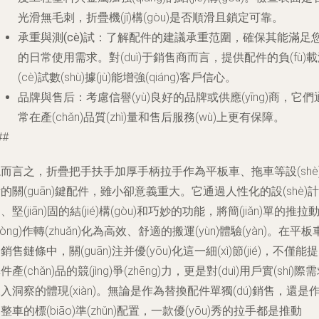
光滑無毛刺，折疊機(jī)構(gòu)是否順滑且鎖定可靠。
承重與測(cè)試
：了解配件的建議承重范圍，確保其能滿足
的日常使用需求。對(duì)于銷售商而言，提供配件的負(fù)
(cè)試數(shù)據(jù)能增強(qiáng)客戶信心。
品牌與售后
：考慮信譽(yù)良好的品牌或供應(yīng)商，它們
常在產(chǎn)品質(zhì)量和售后服務(wù)上更有保障。
##
而言之，折疊把手扶手加厚手柄拉手作為平板車、拖車等設(shè
的關(guān)鍵配件，雖小卻意義重大。它通過人性化的設(shè)計
jì)、堅(jiān)固的結(jié)構(gòu)和巧妙的功能，將簡(jiǎn)單的推拉
dòng)作轉(zhuǎn)化為高效、舒適的搬運(yùn)體驗(yàn)。在平板
銷售鏈條中，關(guān)注并優(yōu)化這一細(xì)節(jié)，不僅能
件產(chǎn)品的競(jìng)爭(zhēng)力，更是對(duì)用戶實(shí)際
入洞察的體現(xiàn)。無論是作為替換配件單獨(dú)銷售，還是
整車的標(biāo)準(zhǔn)配置，一款優(yōu)秀的拉手都是推動