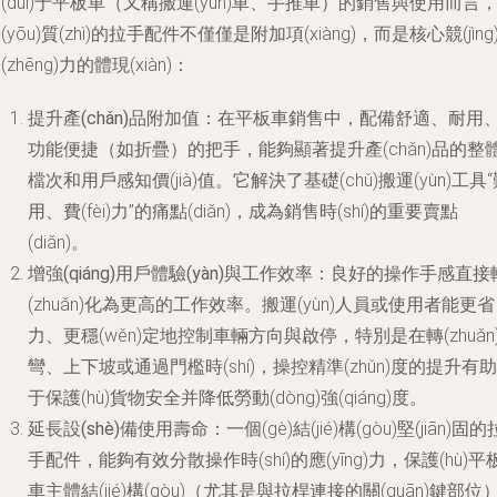
(duì)于平板車（又稱搬運(yùn)車、手推車）的銷售與使用而言
(yōu)質(zhì)的拉手配件不僅僅是附加項(xiàng)，而是核心競(jìng
(zhēng)力的體現(xiàn)：
提升產(chǎn)品附加值
：在平板車銷售中，配備舒適、耐用
功能便捷（如折疊）的把手，能夠顯著提升產(chǎn)品的整
檔次和用戶感知價(jià)值。它解決了基礎(chǔ)搬運(yùn)工具
用、費(fèi)力”的痛點(diǎn)，成為銷售時(shí)的重要賣點
(diǎn)。
增強(qiáng)用戶體驗(yàn)與工作效率
：良好的操作手感直接
(zhuǎn)化為更高的工作效率。搬運(yùn)人員或使用者能更省
力、更穩(wěn)定地控制車輛方向與啟停，特別是在轉(zhuǎn
彎、上下坡或通過門檻時(shí)，操控精準(zhǔn)度的提升有助
于保護(hù)貨物安全并降低勞動(dòng)強(qiáng)度。
延長設(shè)備使用壽命
：一個(gè)結(jié)構(gòu)堅(jiān)固的
手配件，能夠有效分散操作時(shí)的應(yīng)力，保護(hù)平
車主體結(jié)構(gòu)（尤其是與拉桿連接的關(guān)鍵部位