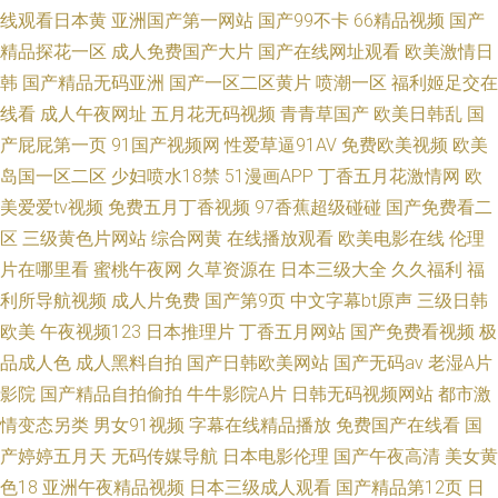
线观看日本黄
亚洲国产第一网站
国产99不卡
66精品视频
国产
精品探花一区
成人免费国产大片
国产在线网址观看
欧美激情日
韩
国产精品无码亚洲
国产一区二区黄片
喷潮一区
福利姬足交在
线看
成人午夜网址
五月花无码视频
青青草国产
欧美日韩乱
国
产屁屁第一页
91国产视频网
性爱草逼91AV
免费欧美视频
欧美
岛国一区二区
少妇喷水18禁
51漫画APP
丁香五月花激情网
欧
美爱爱tv视频
免费五月丁香视频
97香蕉超级碰碰
国产免费看二
区
三级黄色片网站
综合网黄
在线播放观看
欧美电影在线
伦理
片在哪里看
蜜桃午夜网
久草资源在
日本三级大全
久久福利
福
利所导航视频
成人片免费
国产第9页
中文字幕bt原声
三级日韩
欧美
午夜视频123
日本推理片
丁香五月网站
国产免费看视频
极
品成人色
成人黑料自拍
国产日韩欧美网站
国产无码av
老湿A片
影院
国产精品自拍偷拍
牛牛影院A片
日韩无码视频网站
都市激
情变态另类
男女91视频
字幕在线精品播放
免费国产在线看
国
产婷婷五月天
无码传媒导航
日本电影伦理
国产午夜高清
美女黄
色18
亚洲午夜精品视频
日本三级成人观看
国产精品第12页
日