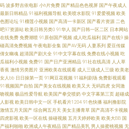
码
波多野吉依电影
小h片免费
国产精品色色视屏
国产午夜成人
最新日韩精品
91福利视频导航
欧美喷水影院
91爱爱视频
欧美
拍 国产黄色性大片网站 久草福利在线观看 大香蕉母伦理 91社视频网 极品美
色图论坛
91榴莲小视频
国产高清一卡新区
国产看片资源
二色
女内射91 第一福利社区导航视频 精品天堂91 精品久久aⅰ 国产精品黄色二级
吧97资源站
欧美日韩另类0
91华人
国产日韩一区二区
日本网站
在线免费
免费潮喷
91原创国产视频
成人吃瓜福利
国产在线9
操
成人在线a 青娱乐先锋影音 欧美国产国产激情 欧美h网 男人av先锋资源网 伦
碰高清免费视频
午夜电影全集
国产AV无码
人妻系列
爱豆传媒
倩女幽魂
超清国产剧大全
91中文字幕在线
免费在线小视频
吃
理91探店在线观看 探花在线观看 日韩国产在线精品 AV福利在线导航 91视频
瓜福利小视频
免费91
国产日产亚洲精品
91社在线高清
人人草
香蕉
激情另类图片
亚洲欧美在线观看
成人三级成人三级
欧美老
精品网站 91软件男女涩涩噗噗噗噗 91免费在线观看网址 91成人黄色电影大
女人bb
日日操第一页
91网豆花视频
91福利剧场
免费影视观看
91视频国产自拍
国产美女在线视频
欧美又大
无码四虎
女同激
全 91视频黑丝 AY视频资源在线 91在线网址观看 91制作室白乳 91亚洲资源
吻视频
极品性爱导航
欧美国产拳交喷奶
中文字幕第三页
超碰成
站 91大师 91n免费 丝袜熟女伪娘 欧美专区第一页 91白浆 成人五区 国产92
人影视
欧美日韩中文一区
手机看片1204
91色快播
福利撸影院
激情五月天国产
综合网五月天
美女主播青草
国产高清不卡视频
在线 草莓视频在线免费观看 国产ts在线视频 成人岛国搬运工 久草成仁视频
四虎影视
欧美一区在线
操碰视频
五月天婷婷欧美
欧美大BB
国
产福利啪啪
欧洲成人午夜精品
国产精品美乳
男人操蜜桃视频
无