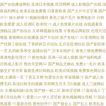
精品 麻豆四虎视频 色婷婷软件下载 亚洲欧美日韩成人在线 在线播放的AV网
国产在线播放网站
亚洲日本视频
淫淫网网
成人影视国产在线
深
夜福利网址
欧美在线免费看
日夜夜欧美
国产大片中文字幕
国产
站 91次元免费观看 91AV电影 亚洲色天堂网 五月丁香啪啪 亚洲人妻中出 91
片91
操久婷婷
91视频你懂得
黄色三级片毛片
免费电影片
日韩
欧美爱爱
成人亚洲区
欧美性16
成人色情黄片在线
在线观看亚
猫先生在线 91探花少妇视频 97在线观看超碰香蕉 91在线高清视频 超碰东京
洲精品
国产热综合
久草网视频在线看
午夜精品网影院
伦理片完
热蜜桃 日韩福利专区 91色虎免费观看 91秒拍网 av黑料自拍资源 抖阴在线第
整版
黄视网站在线播放
国产片自拍
国产在线91
AV亚洲网址
国
产经典三级在线
丁香婷婷五月综合
五月花亚洲综合
国产影院第
一区 岛国三级网站在线观看 国产精品伦子伦 东京热色婷婷接吻 超碰97久青
一页
乱码欧美孕交
超碰在线艹
日本在线护士
黄色三级免费网址
香港电影伦理片
91黄色电影
亚洲一区成人视频
国产福利电影
在线 AV免费福利 a毛在线 91在线视频国 高清无码不卡AV网站 精品人妻免费
日韩成人影片
男的天堂网AV
国产精品尤物在
免费a一毛片
欧美
肠交扩张另类
最新亚洲日韩精品
欧美在线视频
免费黄色网址在
老司机视频入口 久草视频久久色 美日爱爱网 欧美成在线 蜜桃视频免费福利
线
主播第一页
丁香五月网
性爱东京热
草逼视频78
国产成人免
费无码
高清日韩无码视频
宗和网五月天
日b视频
成人三级网站
欧美性生活BB片 无码欧美一区 91v国产视频 人人操免费 AV鲁鲁亚洲 91国产
在
主播福利姬h在线
国产精一精二区
基情涩涩网
51漫画成人
丁
人妖 日本黑丝大乳后入 福利看片网av 影音先锋三级网络 精品一线视频 91黄
香5月综合网
91爱爱com
伊人涩涩射
黄色视频网址导航
91国在
线观看
91最新自拍
黄色软件91
国产操女人
国产乱人
欧美乱欲