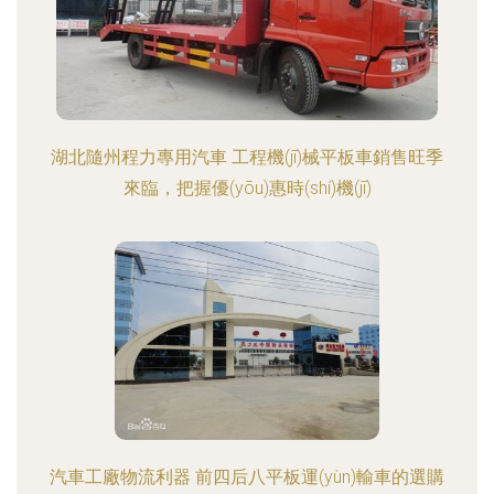
湖北隨州程力專用汽車 工程機(jī)械平板車銷售旺季
來臨，把握優(yōu)惠時(shí)機(jī)
汽車工廠物流利器 前四后八平板運(yùn)輸車的選購