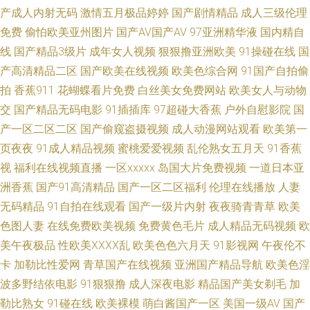
产成人内射无码
激情五月极品婷婷
国产剧情精品
成人三级伦理
观看 深夜免费网站 91大神双飞美女 97资源在线人人 国产丝袜自拍 91丝袜
免费
偷怕欧美亚州图片
国产AV国产AV
97亚洲精华液
国内精自
线
国产精品3级片
成年女人视频
狠狠撸亚洲欧美
91操碰在线
国
论坛 精品国产精 日本成人在线免费不卡 成人女优在线 色蜜桃av免费羞羞 91
产高清精品二区
国产欧美在线视频
欧美色综合网
91国产自拍偷
拍
香蕉911
花蝴蝶看片免费
白丝美女免费网站
欧美女人与动物
大神在线 A欧美噢噢 国产三级在线 日朝大片 亚洲视频123 91豆花性福生活
交
国产精品无码电影
91插插库
97超碰大香蕉
户外自慰影院
国
产一区二区二区
国产偷窥盗摄视频
成人动漫网站观看
欧美第一
九九热黄 欧美日韩性爱一区 五月涩涩婷婷 91干逼网 91熟女十分钟中文视频
页夜夜
91成人精品视频
蜜桃爱爱视频
乱伦熟女五月天
91香蕉
视
福利在线视频直播
一区xxxxx
岛国大片免费视频
一道日本亚
久久级强奸 人妻va251 91av免费观看视频入口 91伊人网 国精久久 欧美h版
洲香蕉
国产91高清精品
国产一区二区福利
伦理在线播放
人妻
成人精品 午夜爽爽国产精品免费 91情网 欧美韩日色 肏福利社 黄色APP瑟瑟
无码精品
91自拍在线观看
国产一级片内射
夜夜骑青青草
欧美
色图人妻
在线免费欧美视频
免费黄色毛片
成人精品无码视频
欧
91V亚洲 97超碰成人网址 岛国三级视频 四虎AV成人网站 51福利姬黑料网第
美午夜极品
性欧美ⅩⅩⅩⅩ乱
欧美色色六月天
91影视网
午夜伦不
卡
加勒比性爱网
青草国产在线视频
亚洲国产精品导航
欧美色淫
一 95国产高清自拍 九九丝袜亚日上心九九 日韩欧美性插 深爱开心激情日日
波多野结依电影
91狠狠撸
成人深夜电影
精品国产美女剃毛
加
勒比熟女
91碰在线
欧美裸模
萌白酱国产一区
美国一级AV
国产
撸 91麻豆蜜桃 先锋影音一本道 91九色蚪窝人妻 欧美色女人导航 先锋影音人