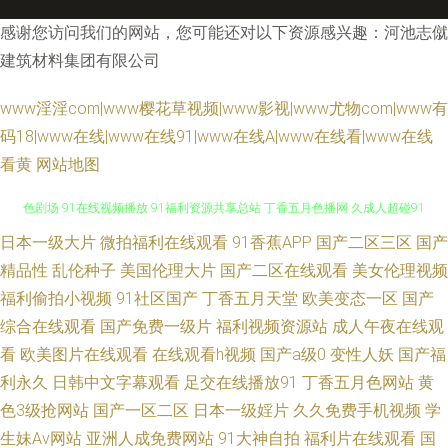
感谢您访问我们的网站，您可能还对以下资源感兴趣：河池志僦
建筑材料集团有限公司
www淫淫com|www樱花草视频|www影视|www尤物com|www有
码18|www在线|www在线91|www在线A|www在线看|www在线
看黄
网站地图
日本一级大片
微拍福利在线观看
91香蕉APP
国产二区三区
国产
无码网止三级 91福利址 探花后入成人 在线国内精品 国产岳母理论9 成人黄
精品性
乱伦种子
美国伦理大片
国产二区在线观看
美女伦理视频
色剧场 91在线视频播放 91福利资源共享总站 丁香五月色播网 久成人超碰91
福利偷拍小视频
91社区国产
丁香五月天堂
欧美变态一区
国产
综合在线观看
国产免费一级片
福利视频资源站
成人午夜在线观
一本色道婷婷久久 老司机手机AB在线 色情人妖伪娘一区 色色应用 日韩国产
看
欧美图片在线观看
在线观看h视频
国产a级0
变性人妖
国产福
利永久
日韩中文字幕观看
足交在线播放91
丁香五月色网站
黄
熟女网站 午夜福利爽日网 久久A精aVE 午夜色婷婷精品久久 91日韩无打码
色3级抢网站
国产一区二区
日本一级婬片
久久免费手机视频
学
生妹Av网站
亚洲人成免费网站
91大神自拍
福利片在线观看
国
豆花祝频 久久精品超碰 四虎sp 91精选视频一区二区 操B视频日韩 久操免费