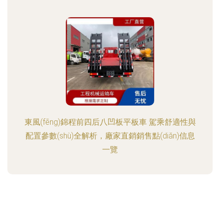
東風(fēng)錦程前四后八凹板平板車 駕乘舒適性與
配置參數(shù)全解析，廠家直銷銷售點(diǎn)信息
一覽