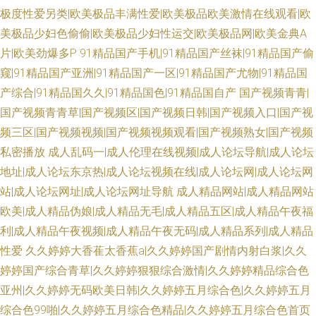
极度性爱另类|欧美极品丰满性爱|欧美极品欧美激情在线观看|欧
美极品少妇色偷偷|欧美极品少妇性运交|欧美极品网|欧美金典A
片|欧美劲爆多P
91精品国产手机|91精品国产丝袜|91精品国产偷
窥|91精品国产亚洲|91精品国产一区|91精品国产尤物|91精品国
产综合|91精品国久久|91精品国色|91精品国自产
国产视频青青|
国产视频青青草|国产视频区|国产视频日韩|国产视频入口|国产视
频三区|国产视频视频|国产视频视频观看|国产视频熟女|国产视频
私密播放
成人乱码一|成人伦理在线视频|成人论坛导航|成人论坛
地址|成人论坛东京热|成人论坛视频在线|成人论坛网|成人论坛网
站|成人论坛网址|成人论坛网址导航
成人精品网站|成人精品网站
欧美|成人精品伪娘|成人精品无毛|成人精品五区|成人精品午夜福
利|成人精品午夜视频|成人精品午夜无码|成人精品系列|成人精品
性爱
久久婷婷大香萑太香蕉a|久久婷婷国产剧情内射白浆|久久
婷婷国产综合青草|久久婷婷狠狠综合激情|久久婷婷精品综合色
亚州|久久婷婷无码欧美日韩|久久婷婷五月综合色|久久婷婷五月
综合色99啪|久久婷婷五月综合色精品|久久婷婷五月综合色首页