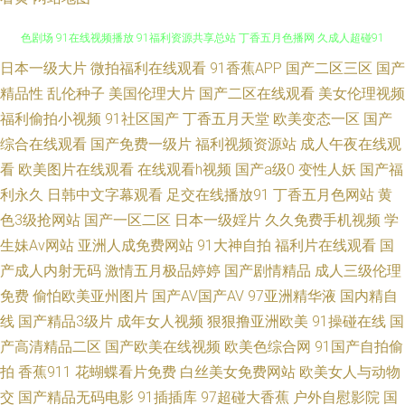
日本一级大片
微拍福利在线观看
91香蕉APP
国产二区三区
国产
无码网止三级 91福利址 探花后入成人 在线国内精品 国产岳母理论9 成人黄
精品性
乱伦种子
美国伦理大片
国产二区在线观看
美女伦理视频
色剧场 91在线视频播放 91福利资源共享总站 丁香五月色播网 久成人超碰91
福利偷拍小视频
91社区国产
丁香五月天堂
欧美变态一区
国产
综合在线观看
国产免费一级片
福利视频资源站
成人午夜在线观
一本色道婷婷久久 老司机手机AB在线 色情人妖伪娘一区 色色应用 日韩国产
看
欧美图片在线观看
在线观看h视频
国产a级0
变性人妖
国产福
利永久
日韩中文字幕观看
足交在线播放91
丁香五月色网站
黄
熟女网站 午夜福利爽日网 久久A精aVE 午夜色婷婷精品久久 91日韩无打码
色3级抢网站
国产一区二区
日本一级婬片
久久免费手机视频
学
生妹Av网站
亚洲人成免费网站
91大神自拍
福利片在线观看
国
豆花祝频 久久精品超碰 四虎sp 91精选视频一区二区 操B视频日韩 久操免费
产成人内射无码
激情五月极品婷婷
国产剧情精品
成人三级伦理
观看 深夜免费网站 91大神双飞美女 97资源在线人人 国产丝袜自拍 91丝袜
免费
偷怕欧美亚州图片
国产AV国产AV
97亚洲精华液
国内精自
线
国产精品3级片
成年女人视频
狠狠撸亚洲欧美
91操碰在线
国
论坛 精品国产精 日本成人在线免费不卡 成人女优在线 色蜜桃av免费羞羞 91
产高清精品二区
国产欧美在线视频
欧美色综合网
91国产自拍偷
拍
香蕉911
花蝴蝶看片免费
白丝美女免费网站
欧美女人与动物
大神在线 A欧美噢噢 国产三级在线 日朝大片 亚洲视频123 91豆花性福生活
交
国产精品无码电影
91插插库
97超碰大香蕉
户外自慰影院
国