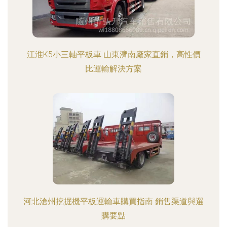
江淮K5小三軸平板車 山東濟南廠家直銷，高性價
比運輸解決方案
河北滄州挖掘機平板運輸車購買指南 銷售渠道與選
購要點