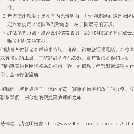
寸。
考慮使用環境
：是在室內光滑地面、戶外粗糙路面還是廠區
定路線使用？這關系到對輪胎、材質防腐等的要求。
評估預算范圍
：廠家直銷價格透明，您可以根據預算篩選合
噸位和配置的車型。
我們誠邀各位新老客戶前來咨詢、考察。歡迎您通過電話、在線
服或直接到訪工廠，了解詳細的產品參數、實時報價及促銷活動
我們的專業銷售團隊將為您提供一對一的服務，從選型建議到交
使用，全程保駕護航。
選擇我們，就是選擇了一流的品質、實惠的價格和放心的服務。
即聯系我們，開啟您的便捷高效運輸之旅！
若轉載，請注明出處：http://www.4h3u1i.com.cn/product/69.htm