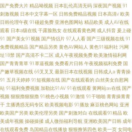
国产免费大片
精品呦视频
日本乱伦高清无码
深夜国产视频
91
刺激视频
日本中文字幕一区
日韩免费精品视频
日本高清v
欧美
日韩伦理午夜
91碰超免费
亚洲色图网站
精品欧美
成人AV在线
观看
日本a级在线
干露脸熟女
在线观看黄色网
成人抖音
爰上碰
91
国产美女91视频
国产情侣片
97人人看
国产三级视频在线
91
免费视频精品
国产精品另类
黄色AV网站人
黄色91福利社
污网
址18禁
国产高清不卡二区
成人午夜视频免费
欧美激情福利网
国产青青青草
91草逼视频
免费看片日韩
午夜视频福利免费
国
产嫩草视频在线
69叉叉叉
最新日本在线视频
日韩成人a
青青操
91
五月天婷婷
91短视频在线
国产在线观看的
白丝美女自慰网
站
91福利免费视频
加勒比91AV
91在线观看
黄网站av在线
国产
视频
狠狠擼狠狠擼
91桃色小视频
91激情
91干啪啪
青青操青青
干
主播诱惑无码专区
欧美视频电影
91播放
麻豆桃色网站
亚洲
欧美国产另类
欧美伦理另类
国产刺激对白
在线观看91精品
欧
美成年视频
操碰操揉
成人微拍福利导航
亚洲欧美国产日韩
成年
在线观看免费
岛国精品在线播放
狠狠撸第四色
欧美一页
女同电