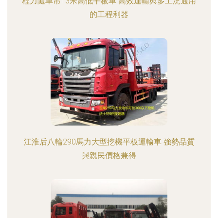
程力隨車吊13米高低平板車 高效運輸與多工況通用
的工程利器
江淮后八輪290馬力大型挖機平板運輸車 強勢品質
與親民價格兼得