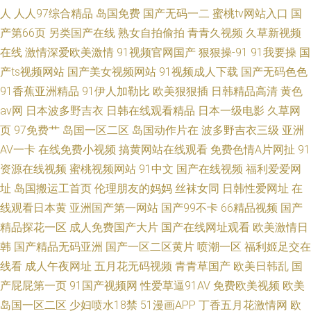
人
人人97综合精品
岛国免费
国产无码一二
蜜桃tv网站入口
国
产第66页
另类国产在线
熟女自拍偷拍
青青久视频
久草新视频
在线
激情深爱欧美激情
91视频官网国产
狠狠操-91
91我要操
国
产ts视频网站
国产美女视频网站
91视频成人下载
国产无码色色
91香蕉亚洲精品
91伊人加勒比
欧美狠狠插
日韩精品高清
黄色
av网
日本波多野吉衣
日韩在线观看精品
日本一级电影
久草网
页
97免费艹
岛国一区二区
岛国动作片在
波多野吉衣三级
亚洲
AV一卡
在线免费小视频
搞黄网站在线观看
免费色情A片网扯
91
资源在线视频
蜜桃视频网站
91中文
国产在线视频
福利爱爱网
址
岛国搬运工首页
伦理朋友的妈妈
丝袜女同
日韩性爱网址
在
线观看日本黄
亚洲国产第一网站
国产99不卡
66精品视频
国产
精品探花一区
成人免费国产大片
国产在线网址观看
欧美激情日
韩
国产精品无码亚洲
国产一区二区黄片
喷潮一区
福利姬足交在
线看
成人午夜网址
五月花无码视频
青青草国产
欧美日韩乱
国
产屁屁第一页
91国产视频网
性爱草逼91AV
免费欧美视频
欧美
岛国一区二区
少妇喷水18禁
51漫画APP
丁香五月花激情网
欧