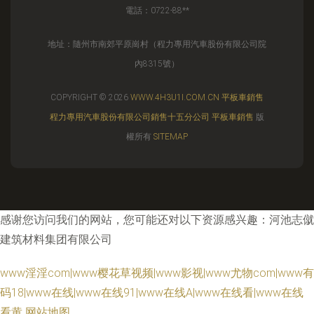
電話：0722-88**
地址：隨州市南郊平原崗村（程力專用汽車股份有限公司院
內8315號）
COPYRIGHT © 2026
WWW.4H3U1I.COM.CN
平板車銷售
程力專用汽車股份有限公司銷售十五分公司
平板車銷售
版
權所有
SITEMAP
感谢您访问我们的网站，您可能还对以下资源感兴趣：河池志僦
建筑材料集团有限公司
www淫淫com|www樱花草视频|www影视|www尤物com|www有
码18|www在线|www在线91|www在线A|www在线看|www在线
看黄
网站地图