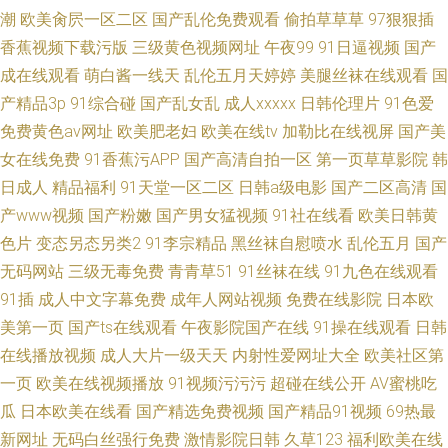
潮
欧美肏屄一区二区
国产乱伦免费观看
偷拍草草草
97狠狠插
香蕉视频下载污版
三级黄色视频网址
午夜99
91日逼视频
国产
成在线观看
萌白酱一线天
乱伦五月天婷婷
美腿丝袜在线观看
国
产精品3p
91综合碰
国产乱女乱
成人xxxxx
日韩伦理片
91色爱
免费黄色av网址
欧美肥老妇
欧美在线tv
加勒比在线视屏
国产美
女在线免费
91香蕉污APP
国产高清自拍一区
第一页草草影院
韩
日成人
精品福利
91天堂一区二区
日韩a级电影
国产二区高清
国
产www视频
国产粉嫩
国产男女猛视频
91社在线看
欧美日韩黄
色片
变态另态另类2
91李宗精品
黑丝袜自慰喷水
乱伦五月
国产
无码网站
三级无毒免费
青青草51
91丝袜在线
91九色在线观看
91插
成人中文字幕免费
成年人网站视频
免费在线影院
日本欧
美第一页
国产ts在线观看
午夜影院国产在线
91操在线观看
日韩
在线播放视频
成人大片一级天天
内射性爱网址大全
欧美社区第
一页
欧美在线视频播放
91视频污污污
超碰在线公开
AV蜜桃吃
瓜
日本欧美在线看
国产精选免费视频
国产精品91视频
69热最
新网址
无码白丝强行免费
激情影院日韩
久草123
福利欧美在线