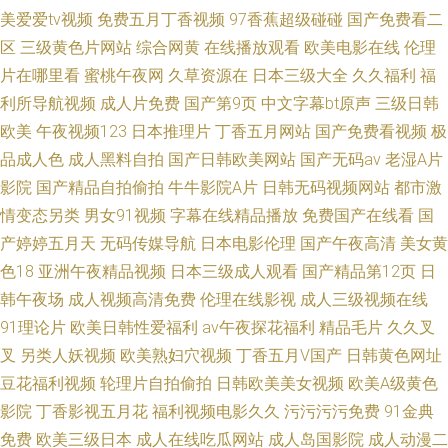
美爱爱tv视频
免费五月丁香视频
97香蕉超级碰碰
国产免费看二
区
三级黄色片网站
综合网黄
在线播放观看
欧美电影在线
伦理
片在哪里看
蜜桃午夜网
久草资源在
日本三级大全
久久福利
福
利所导航视频
成人片免费
国产第9页
中文字幕bt原声
三级日韩
欧美
午夜视频123
日本推理片
丁香五月网站
国产免费看视频
极
品成人色
成人黑料自拍
国产日韩欧美网站
国产无码av
老湿A片
影院
国产精品自拍偷拍
牛牛影院A片
日韩无码视频网站
都市激
情变态另类
男女91视频
字幕在线精品播放
免费国产在线看
国
产婷婷五月天
无码传媒导航
日本电影伦理
国产午夜高清
美女黄
色18
亚洲午夜精品视频
日本三级成人观看
国产精品第12页
日
韩午夜场
成人视频高清免费
伦理在线影视
成人三级视频在线
91理论片
欧美日韩性爱福利
av午夜探花福利
精品毛片
久久叉
叉
另类人妖视频
欧美熟妇穴视频
丁香五月V国产
日韩黄色网址
豆花福利视频
轮理片自拍偷拍
日韩欧美美女视频
欧美A级黄色
影院
丁香影视五月花
福利视频电影久久
污污污污免费
91金典
免费
欧美三级日本
成人在线吃瓜网站
成人岛国影院
成人动漫二