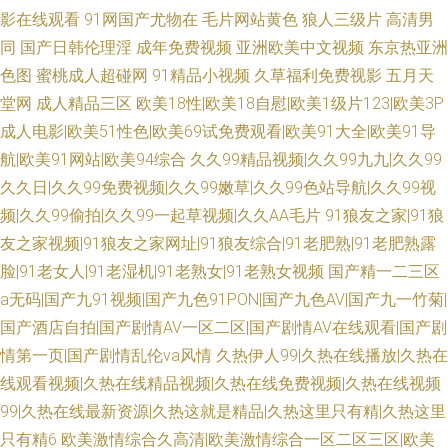
影在线观看
91网国产尤物在
毛片网站黄色
狼人三级片
高清男
同
国产日韩伦理淫
成年免费视频
亚洲欧美中文视频
东京热亚洲
色图
蜜桃成人超碰网
91精品小视频
久草福利免费视影
五月天
堂网
成人精品三区
欧美18性|欧美18自慰|欧美1级片123|欧美3P
成人电影|欧美51性色|欧美69试免费观看|欧美91大全|欧美91导
航|欧美91网站|欧美94综合
久久99精品视频|久久99九九|久久99
久久日|久久99免费视频|久久99嫩草|久久99色站导航|久久99视
频|久久99偷拍|久久99一起草视频|久久AA毛片
91狼友之家|91狼
友之家视频|91狼友之家网址|91狼友综合|91老肥熟|91老肥熟露
脸|91老女人|91老湿机|91老熟女|91老熟女视频
国产精一二三区
a无码|国产九91视频|国产九色91PON|国产九色AV|国产九一竹菊|
国产酒店自拍|国产剧情AV一区二区|国产剧情AV在线观看|国产剧
情第一页|国产剧情乱伦va风情
久热伊人99|久热在线播放|久热在
线观看视频|久热在线精品视频|久热在线免费视频|久热在线视频
99|久热在线最新资源|久热这就是精品|久热这里只有精|久热这里
只有精6
欧美激情综合久高清|欧美激情综合一区二区三区|欧美