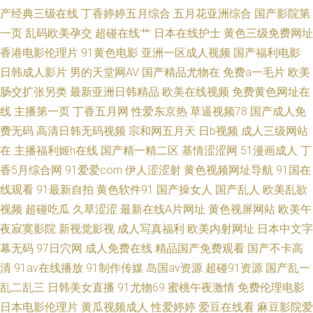
产经典三级在线
丁香婷婷五月综合
五月花亚洲综合
国产影院第
一区 岛国三级网站在线观看 国产精品伦子伦 东京热色婷婷接吻 超碰97久青
一页
乱码欧美孕交
超碰在线艹
日本在线护士
黄色三级免费网址
香港电影伦理片
91黄色电影
亚洲一区成人视频
国产福利电影
在线 AV免费福利 a毛在线 91在线视频国 高清无码不卡AV网站 精品人妻免费
日韩成人影片
男的天堂网AV
国产精品尤物在
免费a一毛片
欧美
肠交扩张另类
最新亚洲日韩精品
欧美在线视频
免费黄色网址在
老司机视频入口 久草视频久久色 美日爱爱网 欧美成在线 蜜桃视频免费福利
线
主播第一页
丁香五月网
性爱东京热
草逼视频78
国产成人免
费无码
高清日韩无码视频
宗和网五月天
日b视频
成人三级网站
欧美性生活BB片 无码欧美一区 91v国产视频 人人操免费 AV鲁鲁亚洲 91国产
在
主播福利姬h在线
国产精一精二区
基情涩涩网
51漫画成人
丁
人妖 日本黑丝大乳后入 福利看片网av 影音先锋三级网络 精品一线视频 91黄
香5月综合网
91爱爱com
伊人涩涩射
黄色视频网址导航
91国在
线观看
91最新自拍
黄色软件91
国产操女人
国产乱人
欧美乱欲
色视频下载 久久嫩草精品视频影院 欧美亚洲私人 深爱五月天激情 日日夜夜
视频
超碰吃瓜
久草涩涩
最新在线A片网址
黄色视屏网站
欧美午
夜寂寞影院
新视觉影视
成人写真福利
欧美内射网址
日本中文字
內射 人妖网站 欧美一区二区免费人妻 欧美视频在线直播 香蕉视频下载黄 91
幕无码
97日穴网
成人免费在线
精品国产免费观看
国产不卡高
清
91av在线播放
91制作传媒
岛国av资源
超碰91资源
国产乱一
超碰在线五月 91网站免费123 91视频网站男女 91社抖音在线 91蜜桃短视频
乱二乱三
日韩美女直播
91尤物69
蜜桃午夜激情
免费伦理电影
91九色海角社区 91黑丝后入 91福利群 91成人看片
日本电影伦理片
黄瓜视频成人
性爱婷婷
爱豆在线看
麻豆影院爱