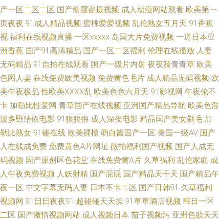
产一区二区二区
国产偷窥盗摄视频
成人动漫网站观看
欧美第一
九九热黄 欧美日韩性爱一区 五月涩涩婷婷 91干逼网 91熟女十分钟中文视频
页夜夜
91成人精品视频
蜜桃爱爱视频
乱伦熟女五月天
91香蕉
视
福利在线视频直播
一区xxxxx
岛国大片免费视频
一道日本亚
久久级强奸 人妻va251 91av免费观看视频入口 91伊人网 国精久久 欧美h版
洲香蕉
国产91高清精品
国产一区二区福利
伦理在线播放
人妻
成人精品 午夜爽爽国产精品免费 91情网 欧美韩日色 肏福利社 黄色APP瑟瑟
无码精品
91自拍在线观看
国产一级片内射
夜夜骑青青草
欧美
色图人妻
在线免费欧美视频
免费黄色毛片
成人精品无码视频
欧
91V亚洲 97超碰成人网址 岛国三级视频 四虎AV成人网站 51福利姬黑料网第
美午夜极品
性欧美ⅩⅩⅩⅩ乱
欧美色色六月天
91影视网
午夜伦不
卡
加勒比性爱网
青草国产在线视频
亚洲国产精品导航
欧美色淫
一 95国产高清自拍 九九丝袜亚日上心九九 日韩欧美性插 深爱开心激情日日
波多野结依电影
91狠狠撸
成人深夜电影
精品国产美女剃毛
加
勒比熟女
91碰在线
欧美裸模
萌白酱国产一区
美国一级AV
国产
撸 91麻豆蜜桃 先锋影音一本道 91九色蚪窝人妻 欧美色女人导航 先锋影音人
人在线成免费
免费黄色A片网址
微拍福利国产视频
国产人成无
码视频
国产原创区色花堂
在线免费黄A片
久草福利
乱伦家庭
成
妻AV 91人人超碰欧美 www欧没美 户外肏屄视频 欧美人成电影在线一区 91
人午夜免费视频
人妖射精
国产屁屁
国产精品天干天
国产精品午
看淫黄大片 超碰97在线观看99 九九精在线 日韩人妻tst 夜趣91福利社 91秀
夜一区
中文字幕无码人妻
日本不卡二区
国产日韩91
久草福利
视频网
91日日夜夜91
超碰碰天天操
91草草酒店视频
韩日一区
秀秀视频 国产精品a久久 男女押窉黄色影视 午夜麻豆精品一二三 91午夜黄
二区
国产激情视频网站
成人视频日本
茄子视频污
亚洲色欲天天