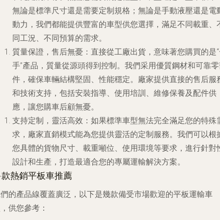
無論是標準尺寸還是需要定制規格；無論是手動液壓還是電
動力，我們都能提供豐富的車型供您選擇，滿足不同載重、
同工況、不同預算的需求。
質量保證，售后無憂
：直接從工廠出貨，意味著您購買的是“
手”產品，質量從源頭得到控制。我們采用優質鋼材和可靠零
件，確保車輛結構堅固、性能穩定。廠家提供直接的售后服
和技術支持，包括安裝指導、使用培訓、維修保養及配件供
應，讓您購車后顧無憂。
支持定制，靈活高效
：如果標準車型無法完全滿足您的特殊
求，廠家直銷模式能為您提供靈活的定制服務。我們可以根
您具體的貨物尺寸、載重噸位、使用環境等要求，進行針對
設計和生產，打造最適合您的專屬運輸解決方案。
多款熱銷平板車推薦
我們的產品線覆蓋廣泛，以下是幾款備受市場歡迎的平板運輸車
型，供您參考：