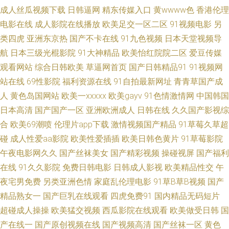
成人丝瓜视频下载
日韩逼网
精东传媒入口
黄wwww色
香港伦理
色影院 国产AV资源站 麻豆九一天美 日韩有骂码中文字幕 91老熟妇 草逼网站
电影在线
成人影院在线播放
欧美足交一区二区
91视频电影
另
类四虎
亚洲东京热
国产不卡在线
91九色视频
日本天堂视频导
久久激情一区 色97人妻露脸在线 91密臀 豆花吃瓜成人 久久艹一本 日韩美女
航
日本三级光棍影院
91大神精品
欧美怡红院院二区
爱豆传媒
网站 一区二区熟女欧美 91资源在线观看视频 久久99性爱 日韩精品三级AV
观看网站
综合日韩欧美
草逼网首页
国产日韩精品91
91视频网
站在线
69性影院
福利资源在线
91自拍最新网址
青青草国产成
亚洲网站黄 91麻豆蜜桃 国产40页 欧美熟女二区 不卡影院老女人 玖玖re+精
人
黄色岛国网站
欧美一xxxxx
欧美gayv
91色情激情网
中国韩国
日本高清
国产国产一区
亚洲欧洲成人
日韩在线
久久国产影视综
品 91成全免费看 91颜射 丰满熟妇大乳丰满做爰 欧美黑人视频 午夜成人精品
合
欧美69潮喷
伦理片app下载
激情视频国产精品
91草莓久草超
碰
成人性爱aa影院
欧美性爱插插
欧美日韩色黄片
91草莓影院
福利 AV123在线导航 精东自拍 人妻一卡二卡三卡 91大神视频在线播放网站
午夜电影网久久
国产丝袜美女
国产精彩视频
操碰视屏
国产福利
在线
91久久影院
免费日韩电影
日韩成人影视
欧美精品性交
午
成人日韩理论在线 欧韩A片 影音先锋中文AV 91入口在线观看 韩国操b伦理片
夜宅男免费
另类亚洲色情
家庭乱伦理电影
91草B草B视频
国产
日韩精品导航 亚洲瑟热 91官网 91主站色色 麻豆九十一看片 性欧美69导航
精品熟女一
国产巨乳在线观看
四虎免费91
国内精品无码短片
超碰成人操操
欧美猛交视频
西瓜影院在线观看
欧美做受日韩
国
91色摸鱼 超碰www 老司机福利3区 在线观看片a不卡 91熊貓 国产一区色呦
产在线一
国产原创视频在线
国产视频高清
国产丝袜一区
黄色