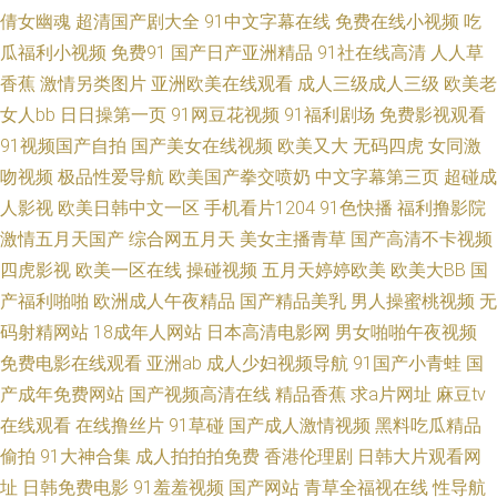
倩女幽魂
超清国产剧大全
91中文字幕在线
免费在线小视频
吃
理91探店在线观看 探花在线观看 日韩国产在线精品 AV福利在线导航 91视频
瓜福利小视频
免费91
国产日产亚洲精品
91社在线高清
人人草
香蕉
激情另类图片
亚洲欧美在线观看
成人三级成人三级
欧美老
精品网站 91软件男女涩涩噗噗噗噗 91免费在线观看网址 91成人黄色电影大
女人bb
日日操第一页
91网豆花视频
91福利剧场
免费影视观看
91视频国产自拍
国产美女在线视频
欧美又大
无码四虎
女同激
全 91视频黑丝 AY视频资源在线 91在线网址观看 91制作室白乳 91亚洲资源
吻视频
极品性爱导航
欧美国产拳交喷奶
中文字幕第三页
超碰成
站 91大师 91n免费 丝袜熟女伪娘 欧美专区第一页 91白浆 成人五区 国产92
人影视
欧美日韩中文一区
手机看片1204
91色快播
福利撸影院
激情五月天国产
综合网五月天
美女主播青草
国产高清不卡视频
在线 草莓视频在线免费观看 国产ts在线视频 成人岛国搬运工 久草成仁视频
四虎影视
欧美一区在线
操碰视频
五月天婷婷欧美
欧美大BB
国
产福利啪啪
欧洲成人午夜精品
国产精品美乳
男人操蜜桃视频
无
色妞干网免费视频网站 青青草原在线伊人 91爱爱官方网 91国产福利在线视
码射精网站
18成年人网站
日本高清电影网
男女啪啪午夜视频
免费电影在线观看
亚洲ab
成人少妇视频导航
91国产小青蛙
国
频 91福利社区 91av丝袜喷水 亚洲av先锋资源 日韩无码中文福利 日韩2p 五
产成年免费网站
国产视频高清在线
精品香蕉
求a片网址
麻豆tv
在线观看
在线撸丝片
91草碰
国产成人激情视频
黑料吃瓜精品
月六月婷婷福利 91狼友在线播放 福利二区视频 91妻人人爽人人看片 四虎肏
偷拍
91大神合集
成人拍拍拍免费
香港伦理剧
日韩大片观看网
屄网 91伊人 爱福利91微拍 国产精品自拍中文 黄色仓库成人 国产精品成 日
址
日韩免费电影
91羞羞视频
国产网站
青草全福视在线
性导航