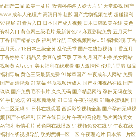
码国产二品
欧美一及片
激情网婷婷
人妖大片
91天堂影视
国产
www
成年人伦理片
高清日韩电影
国产尤物视频在线
超碰福利
97视屏
91看片入口
日本国产成人视频
日本日韩欧美在线
黄色
资料入口
黄色网三级毛片
最新黄色av
麻豆影院免费
五月天堂
丁香
国产精品水多
福利所导航
三级视频网站J
51福利影院
丁香
五月天av
18日本三级全黄
乱伦天堂
国产在线短视频
丁香五月
丁香婷婷
91精品又
爱豆传媒下载
丁香九月国产主播
美女网站
视频黄
A片com
美女福利在线观看
狼人激情网
伦理片香港
极品
福利导航
黄色三级最新免费
91嫩草国产
午夜成年人网站
免费
国产高清视频
91草莓
丝瓜视频污成人
国产亚洲视品在线
国产
玖玖
国产免费毛不卡片
久久无码
国产精品网络
孕妇无码在线
91手机论坛
91视频新地址
91日逼
午夜啪视频
91啪水蜜桃网
国
产二区无码
91日韩在线观看
西瓜影院视频全集
国产孕妇无码视
频
国产在线福利
国产在线日皮片
午夜神马伦理
毛片网站美女
AV福利激情毛片
黄色网在线播放
91视频免费在线
91午夜在线
福利在线视频导航
欧美喷潮一区二区
午夜理论片
日本第二片区