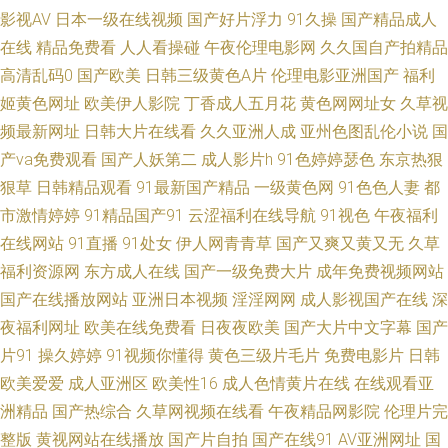
影视AV
日本一级在线视频
国产好片浮力
91久操
国产精品成人
本不卡3区 色色恋夜剧场 香蕉视频黄 少妇一区二区在线 日本高清无码一区
在线
精品免费看
人人看操碰
午夜伦理电影网
久久国自产拍精品
高清乱码0
国产欧美
日韩三级黄色A片
伦理电影亚洲国产
福利
欧美成人超踫AⅤ 久久人久久 久久的插口免费的视频 午夜成人网站在线观看
姬黄色网址
欧美伊人影院
丁香成人五月花
黄色网网址女
久草视
频最新网址
日韩大片在线看
久久亚洲人成
亚州色图乱伦小说
国
伊人久大av 夜色邦福利网 一级大片久 夜夜精品一区二区无码 五月婷婷女同
产va免费观看
国产人妖第二
成人影片h
91色婷婷瑟色
东京热狠
日韩一区无码 日韩伦理片 五月丁香一区二区 影音先锋AV全部资源 香蕉AV热
狠草
日韩精品观看
91最新国产精品
一级黄色网
91色色人妻
都
市激情婷婷
91精品国产91
云涩福利在线导航
91视色
午夜福利
亚洲色图五月天 五月花激情 日日日干夜夜夜爽 人妖肛交 欧美日韩成人麻豆
在线网站
91直播
91处女
伊人网青青草
国产又爽又黄又无
久草
福利资源网
东方成人在线
国产一级免费大片
成年免费视频网站
精品 麻豆四虎视频 色婷婷软件下载 亚洲欧美日韩成人在线 在线播放的AV网
国产在线播放网站
亚洲日本视频
淫淫网网
成人影视国产在线
深
夜福利网址
欧美在线免费看
日夜夜欧美
国产大片中文字幕
国产
站 91次元免费观看 91AV电影 亚洲色天堂网 五月丁香啪啪 亚洲人妻中出 91
片91
操久婷婷
91视频你懂得
黄色三级片毛片
免费电影片
日韩
欧美爱爱
成人亚洲区
欧美性16
成人色情黄片在线
在线观看亚
猫先生在线 91探花少妇视频 97在线观看超碰香蕉 91在线高清视频 超碰东京
洲精品
国产热综合
久草网视频在线看
午夜精品网影院
伦理片完
热蜜桃 日韩福利专区 91色虎免费观看 91秒拍网 av黑料自拍资源 抖阴在线第
整版
黄视网站在线播放
国产片自拍
国产在线91
AV亚洲网址
国