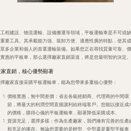
在工程建設、物流運輸、設備搬運等領域，平板運輸車是不可或
的重要工具。其承載能力強、裝卸方便、適應性廣的特點，使其
為眾多企業和個人的首選運輸裝備。如果您正在尋找質量可靠、
格實惠的平板車，那么選擇廠家直銷渠道，將是您最明智的決定
廠家直銷，核心優勢顯著
選擇廠家直接采購平板運輸車，能為您帶來多重核心優勢：
價格實惠，無中間差價
：省去各級經銷商、代理商的中間環
節，將最大的利潤空間直接讓利給終端客戶。您能以接近成
的價格，購得心儀的平板運輸車，顯著降低采購成本。
貨源充足，選擇多樣
：作為生產廠家，我們擁有完善的生產
和充足的庫存。無論您需要的是輕型、中型還是重型平板車