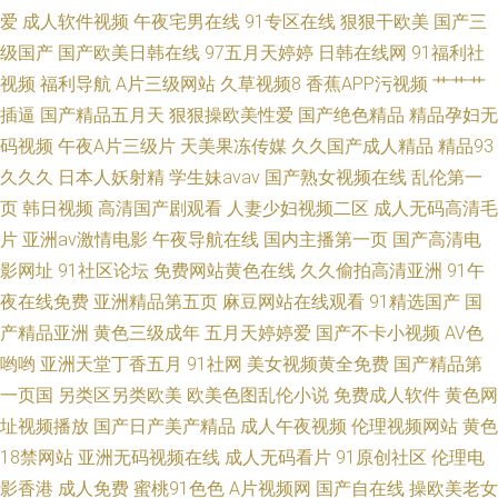
爱
成人软件视频
午夜宅男在线
91专区在线
狠狠干欧美
国产三
级国产
国产欧美日韩在线
97五月天婷婷
日韩在线网
91福利社
视频
福利导航
A片三级网站
久草视频8
香蕉APP污视频
艹艹艹
插逼
国产精品五月天
狠狠操欧美性爱
国产绝色精品
精品孕妇无
码视频
午夜A片三级片
天美果冻传媒
久久国产成人精品
精品93
久久久
日本人妖射精
学生妹avav
国产熟女视频在线
乱伦第一
页
韩日视频
高清国产剧观看
人妻少妇视频二区
成人无码高清毛
片
亚洲av激情电影
午夜导航在线
国内主播第一页
国产高清电
影网址
91社区论坛
免费网站黄色在线
久久偷拍高清亚洲
91午
夜在线免费
亚洲精品第五页
麻豆网站在线观看
91精选国产
国
产精品亚洲
黄色三级成年
五月天婷婷爱
国产不卡小视频
AV色
哟哟
亚洲天堂丁香五月
91社网
美女视频黄全免费
国产精品第
一页国
另类区另类欧美
欧美色图乱伦小说
免费成人软件
黄色网
址视频播放
国产日产美产精品
成人午夜视频
伦理视频网站
黄色
18禁网站
亚洲无码视频在线
成人无码看片
91原创社区
伦理电
影香港
成人免费
蜜桃91色色
A片视频网
国产自在线
操欧美老女