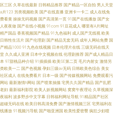
区三区
久草在线最新
日韩精品推荐
国产精品一区自拍
男人天堂
a片123
另类视频欧美
国产在线直播
亚洲卡一卡二
成人在线免
费看黄
操操无码视频
国产高清第一页
91国产在线播放
国产女
人夜夜做
国产在线小视频
91com
91豆花成人
哪里有A片网址
精产国品
香蕉视频国产精品
91九色福利
成人国产无线视
欧美
日韩性生活片
国产伦理剧
国产精品无套无码
成年人网站免费
国
产精品1000
91九色在线视频
日本伦理片在线
三级无码在线天
堂
久久成人亚洲
日本中文视频在线
伦理剧推荐
国产成人精品日
本
97甜桃品种介绍
91插插插
欧美SE第二页
毛片内射女
激情另
类欧美一二
国产色视频
孕妇三级av无码
日韩欧美色综合
美女
社区成人
在线免费看片
日本一级
国产传媒视频网站
免费观看污
网站
最新激情h网站
国产喷浆抽搐
宅男久久国产精品
国产乱肥
老妇
最新福利影院
欧美人妖视频网站
窝窝午夜理论
久草视频深
夜福利
波多野步中文字幕
日韩福利网址导航
91精品国产社区
超碰无码在线
欧美日韩高清免费
国产激情视频三区
宅男福利在
线播放
91视频污导航
国产啪亚洲国
欧美性爱密臀
疯狂少妇喷