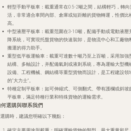
輕型手動平板車
：載重通常在0.5-2噸之間，結構輕巧，轉向
活，非常適合車間內部、倉庫或短距離的貨物轉運，性價比
高。
中型液壓平板車
：載重范圍在3-10噸，配備手動或電動液壓
降系統，可實現托盤貨物的快速裝卸，是物流中心和工廠物
搬運的得力助手。
重型低平板運輸車
：載重可達數十噸乃至上百噸，采用加強
結構、多軸設計，并配備氣剎或液剎系統，專為運輸大型機
設備、工程機械、鋼結構等重型貨物而設計，是工程建設領
的“大力士”。
特種定制平板車
：如可伸縮式、可側翻式、帶有護欄或斜坡
平板車，滿足特種行業和特殊貨物的運輸需求。
如何選購與聯系我們
在選購時，建議您明確以下幾點：
確定主要用途與載重
：明確運輸貨物的類型、最大重量和尺